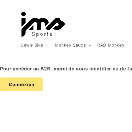
et
passer
au
contenu
Lewis Bike
Monkey Sauce
RAD Monkey
Pour accéder au B2B, merci de vous identifier ou de f
Connexion