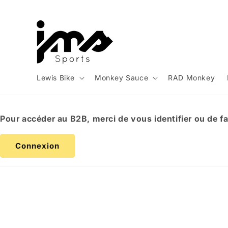
et
passer
au
contenu
Lewis Bike
Monkey Sauce
RAD Monkey
Pour accéder au B2B, merci de vous identifier ou de f
Connexion