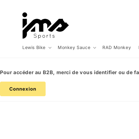
et
passer
au
contenu
Lewis Bike
Monkey Sauce
RAD Monkey
Pour accéder au B2B, merci de vous identifier ou de f
Connexion